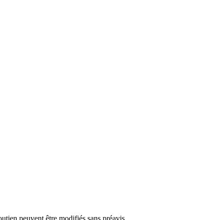
soutien peuvent être modifiés sans préavis.